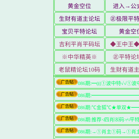
黄金空位
进入→公
生财有道主论坛
㊣极限平
宝贝平特论坛
黄金空
吉利平肖平码坛
◆王中王
※中华精英※
㊣平特论
老鼠精论坛10码
生财有道
086期:━(((①波中特√√
086期:━━━━━━━━
086期:℃金狐℃★单双★
086期:推荐≮四肖⑻码≯≮平特一肖≯1
086期:→①肖主①码→