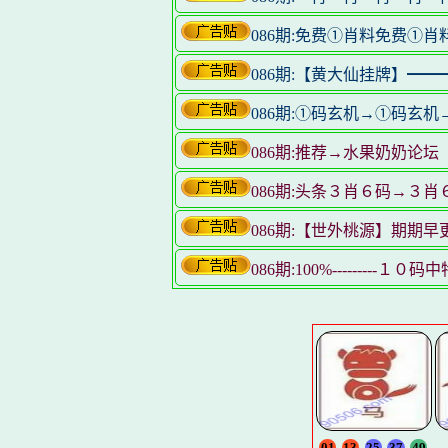
086期:免费①肖料免费
086期:【黄大仙挂牌】━
086期:①码玄机→①码玄
086期:推荐→水果奶奶论
086期:头条３肖６码→３
086期:【世外桃源】期期早更新：一肖...
086期:100%---------１