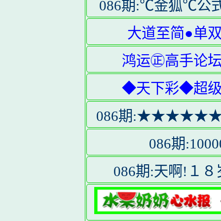
086期:℃金狐℃
大道至简●单
鸿运㊣高手论
◆天下彩◆超
086期:★★★★
086期:100
086期:天啊!