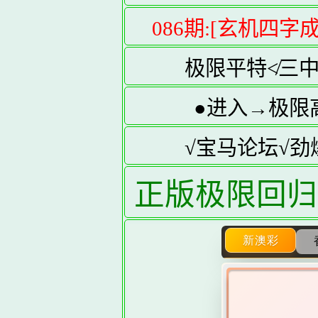
086期:[玄机
极限平特≮三中
●进入→极限
√宝马论坛√劲
正版极限回归