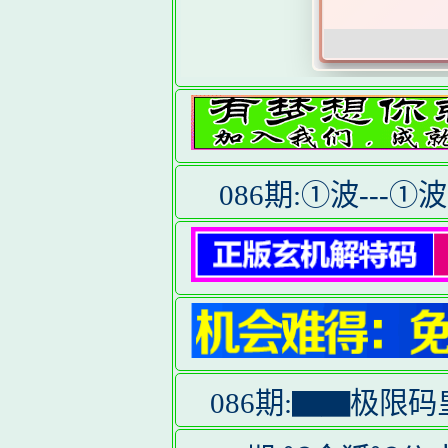
086期:①波---
086期:▇▇极