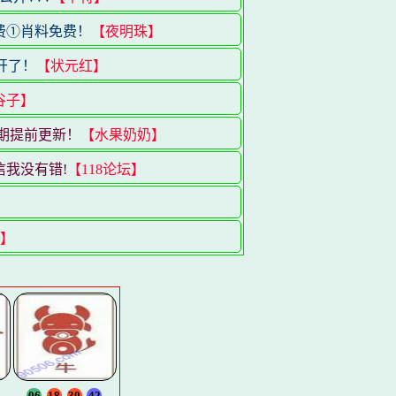
费①肖料免费！
【夜明珠】
开了！
【状元红】
谷子】
期期提前更新！
【水果奶奶】
信我没有错!
【118论坛】
】