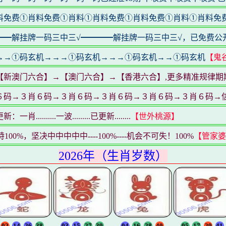
①肖料免费①肖料免费①肖料①肖料免费①肖料免费①肖料①肖料免
━━━解挂牌一码三中三√━━━━解挂牌一码三中三√，已免费公
机→→①码玄机→→→①码玄机→→→①码玄机→→①码玄机
【鬼
坛【新澳门六合】→【澳门六合】→【香港六合】,更多精准规律
肖６码→３肖６码→３肖６码→３肖６码→３肖６码→３肖６码→
.......一波.........已更新........
【世外桃源】
０码中特100%，坚决中中中中中----100%----机会不可失！100%
【管家婆
2026年（生肖岁数）