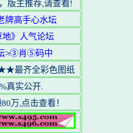
，版主推荐,请查看!
老牌高手心水坛
草地》人气论坛
坛≯③肖⑤码中
★★★最齐全彩色图纸
000%真实公开.
80万,点击查看！